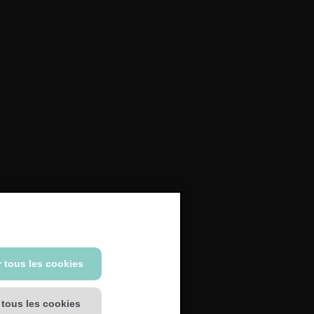
 tous les cookies
 tous les cookies