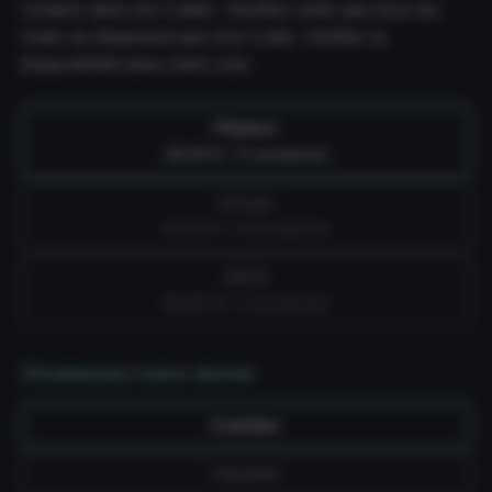
compris dans les Cubes. Veuillez noter que tous les
clubs ne disposent pas d'un Cube. Vérifiez la
disponibilité dans votre club.
Fitness
39,99 € / 4 semaines
Group
49,99 € / 4 semaines
All-in
59,99 € / 4 semaines
Choisissez votre durée
Continu
Flexible