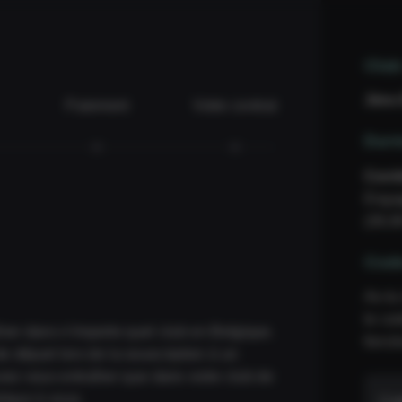
Club
Jims
Paiement
Votre contrat
Dur
Cont
Enga
(39,9
Cod
As-tu
le co
er dans n'importe quel club en Belgique.
fonct
e départ lors de la souscription à un
ez vous entraîner que dans votre club de
lique à vous.