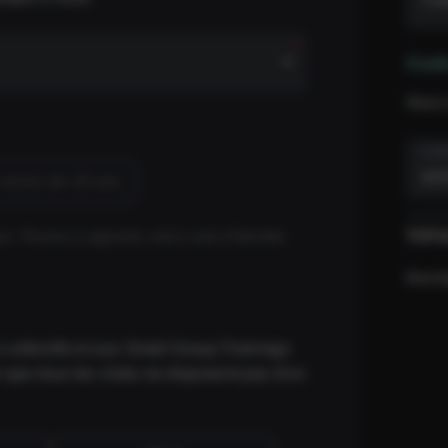
Cod
Vous 
COD
 moins de 25 ans
TOT
on. Pensez à apporter votre carte d’identité.
Inscri
 collectifs et aux Small Group Trainings
 que tous les clubs ne disposent pas d'un