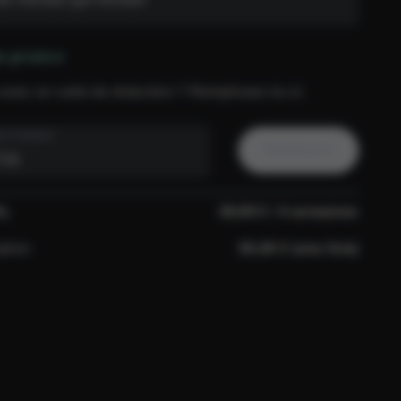
e promo
avez un code de réduction ? Remplissez-la ici
E PROMO
Appliquer
AL
39,99 € / 4 semaines
ption
50,00 € (une fois)