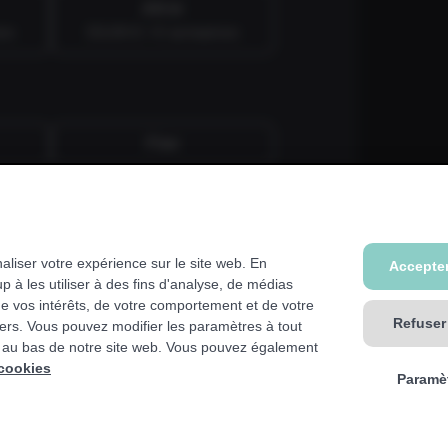
All-in
nes
59,99 € / 4 semaines
Fixe
ur, kinésithérapeute, hôpital,
naliser votre expérience sur le site web. En
Accepter
r que dans votre club de base. Nous
 à les utiliser à des fins d'analyse, de médias
de vos intérêts, de votre comportement et de votre
Refuser
tiers. Vous pouvez modifier les paramètres à tout
 au bas de notre site web. Vous pouvez également
 cookies
Paramè
Vers vos données