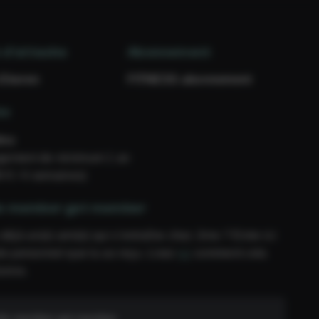
 d’attache
Abonnement
 Ekeren
FITNESS abonnement
ée
inu
gement de minimum 1 an
9 € / 4 semaines)
e member get member
 déjà un(e) ami(e) qui s’entraîne chez Jims ? Entre ici
de personnel que tu as reçu. Lisez
ici
comment cela
ionne.