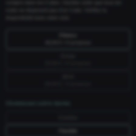
compris dans les Cubes. Veuillez noter que tous les
clubs ne disposent pas d'un Cube. Vérifiez la
disponibilité dans votre club.
Fitness
49,99 € / 4 semaines
Group
59,99 € / 4 semaines
All-in
69,99 € / 4 semaines
Choisissez votre durée
Continu
Flexible