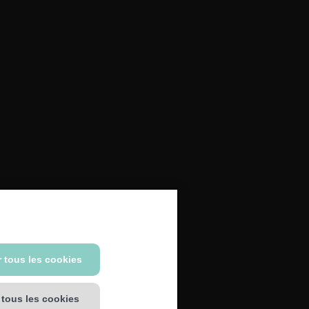
 tous les cookies
 tous les cookies