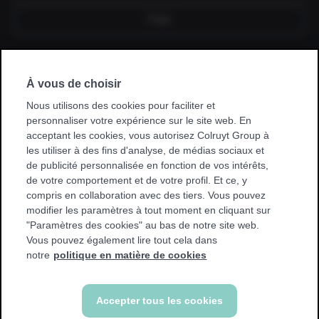
Fixe
Je souscris un abonnement via mon
À vous de choisir
employeur, kinésithérapeute, hôpital,
mutuelle ou club sportif.
Nous utilisons des cookies pour faciliter et
personnaliser votre expérience sur le site web. En
* Avec certaines promotions, vous ne pouvez vous entraîner
acceptant les cookies, vous autorisez Colruyt Group à
que dans votre club de base. Nous afficherons un
les utiliser à des fins d'analyse, de médias sociaux et
avertissement si cela s'applique à vous.
de publicité personnalisée en fonction de vos intérêts,
de votre comportement et de votre profil. Et ce, y
compris en collaboration avec des tiers. Vous pouvez
modifier les paramètres à tout moment en cliquant sur
"Paramètres des cookies" au bas de notre site web.
Vous pouvez également lire tout cela dans
Retour
notre
politique en matière de cookies
Accepter tous les cookies