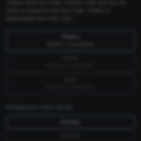
compris dans les Cubes. Veuillez noter que tous les
clubs ne disposent pas d'un Cube. Vérifiez la
disponibilité dans votre club.
Fitness
39,99 € / 4 semaines
Group
49,99 € / 4 semaines
All-in
59,99 € / 4 semaines
Choisissez votre durée
Continu
Flexible