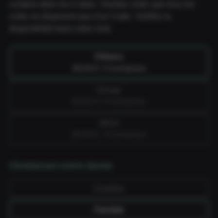
compris dans les Cubes. Veuillez noter que tous les
clubs ne disposent pas d'un Cube. Vérifiez la
disponibilité dans votre club.
Fitness
49,99 € / 4 semaines
Group
59,99 € / 4 semaines
All-in
69,99 € / 4 semaines
Choisissez votre durée
Continu
Flexible