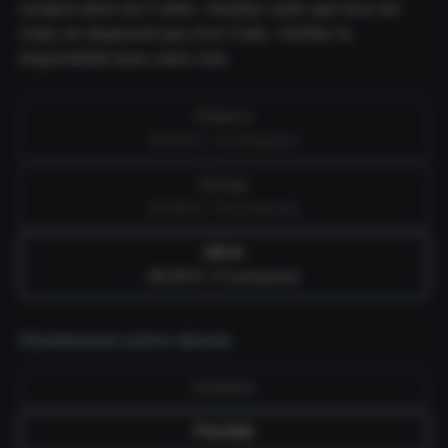
compris dans les Cubes. Veuillez noter que tous les
clubs ne disposent pas d'un Cube. Vérifiez la
disponibilité dans votre club.
Fitness
49,99 € / 4 semaines
Group
59,99 € / 4 semaines
All-in
69,99 € / 4 semaines
Choisissez votre durée
Continu
Flexible