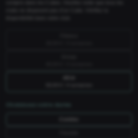
compris dans les Cubes. Veuillez noter que tous les
clubs ne disposent pas d'un Cube. Vérifiez la
disponibilité dans votre club.
Fitness
39,99 € / 4 semaines
Group
49,99 € / 4 semaines
All-in
59,99 € / 4 semaines
Choisissez votre durée
Continu
Flexible