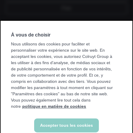
Fixe
Je souscris un abonnement via mon
À vous de choisir
employeur, kinésithérapeute, hôpital,
mutuelle ou club sportif.
Nous utilisons des cookies pour faciliter et
personnaliser votre expérience sur le site web. En
* Avec certaines promotions, vous ne pouvez vous entraîner
acceptant les cookies, vous autorisez Colruyt Group à
que dans votre club de base. Nous afficherons un
les utiliser à des fins d'analyse, de médias sociaux et
avertissement si cela s'applique à vous.
de publicité personnalisée en fonction de vos intérêts,
de votre comportement et de votre profil. Et ce, y
compris en collaboration avec des tiers. Vous pouvez
modifier les paramètres à tout moment en cliquant sur
"Paramètres des cookies" au bas de notre site web.
Vous pouvez également lire tout cela dans
Retour
notre
politique en matière de cookies
Accepter tous les cookies