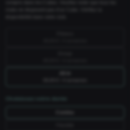
compris dans les Cubes. Veuillez noter que tous les
clubs ne disposent pas d'un Cube. Vérifiez la
disponibilité dans votre club.
Fitness
39,99 € / 4 semaines
Group
49,99 € / 4 semaines
All-in
59,99 € / 4 semaines
Choisissez votre durée
Continu
Flexible