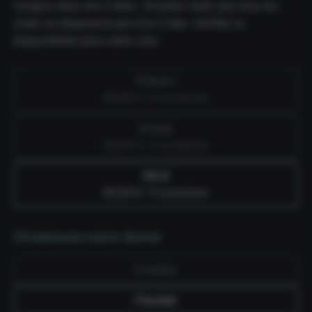
compris dans les Cubes. Veuillez noter que tous les
clubs ne disposent pas d'un Cube. Vérifiez la
disponibilité dans votre club.
Fitness
49,99 € / 4 semaines
Group
59,99 € / 4 semaines
All-in
69,99 € / 4 semaines
Choisissez votre durée
Continu
Flexible